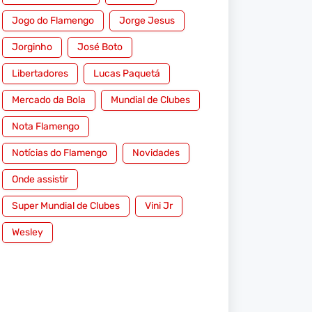
Jogo do Flamengo
Jorge Jesus
Jorginho
José Boto
Libertadores
Lucas Paquetá
Mercado da Bola
Mundial de Clubes
Nota Flamengo
Notícias do Flamengo
Novidades
Onde assistir
Super Mundial de Clubes
Vini Jr
Wesley