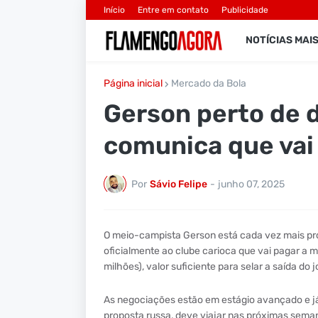
Início
Entre em contato
Publicidade
NOTÍCIAS MAI
Página inicial
Mercado da Bola
Gerson perto de d
comunica que vai 
Por
Sávio Felipe
-
junho 07, 2025
O meio-campista Gerson está cada vez mais pró
oficialmente ao clube carioca que vai pagar a m
milhões), valor suficiente para selar a saída do 
As negociações estão em estágio avançado e já 
proposta russa, deve viajar nas próximas seman