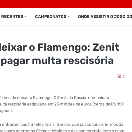
S RECENTES
CAMPEONATOS
ONDE ASSISTIR O JOGO D
eixar o Flamengo: Zenit
pagar multa rescisória
0
ximo de deixar o Flamengo. O Zenit, da Rússia, comunicou
ulta rescisória estipulada em 25 milhões de euros (cerca de R$ 159
jogador.
entraram nos trâmites finais. Gerson, que já aceitou os termos da
as para acertar os últimos detalhes e assinar contrato com o novo