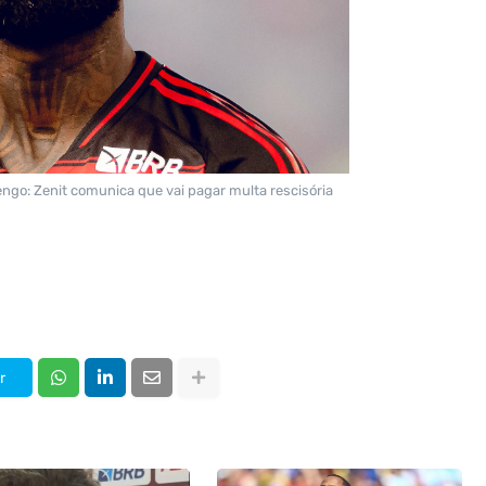
engo: Zenit comunica que vai pagar multa rescisória
r