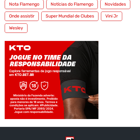
Nota Flamengo
Notícias do Flamengo
Novidades
Onde assistir
Super Mundial de Clubes
Vini Jr
Wesley
Jogue com responsabilidade. 18+